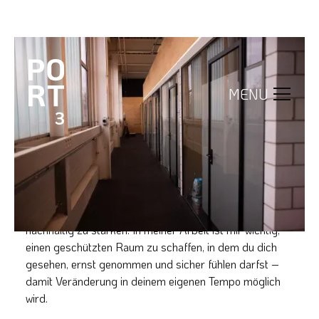
KINESIOLOGIE MELANIE RUOSS
MENU
Praxis für Kinesiologie – Melanie Ruoss
Kinesiologie ist eine ganzheitliche Methode, die den
Menschen in seiner
körperlichen, emotionalen und
mentalen Gesundheit
unterstützt. In meiner Praxis
begleite ich Erwachsene, Kinder und Familien ebenso
wie Sportler:innen dabei, innere Blockaden zu lösen,
Stress zu regulieren und ihre eigenen Ressourcen
nachhaltig zu stärken. In meiner Arbeit ist mir wichtig,
einen geschützten Raum zu schaffen, in dem du dich
gesehen, ernst genommen und sicher fühlen darfst –
damit Veränderung in deinem eigenen Tempo möglich
wird.